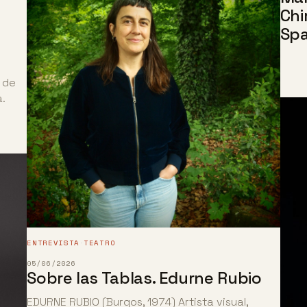
Chi
Spa
a de
.
ENTREVISTA
TEATRO
·
05/06/2026
Sobre las Tablas. Edurne Rubio
EDURNE RUBIO (Burgos, 1974) Artista visual,