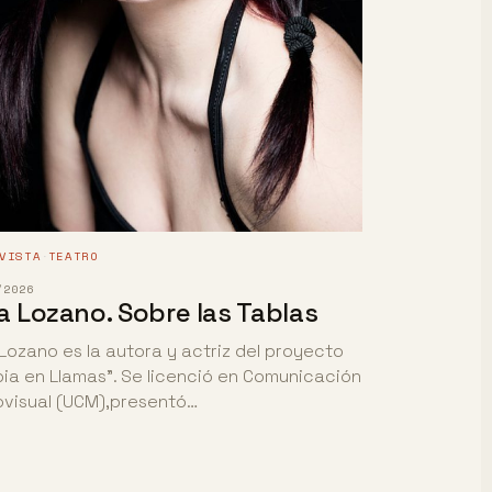
VISTA
TEATRO
·
/2026
a Lozano. Sobre las Tablas
Lozano es la autora y actriz del proyecto
ia en Llamas". Se licenció en Comunicación
visual (UCM),presentó…