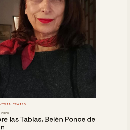
VISTA
TEATRO
·
/2026
re las Tablas. Belén Ponce de
ón