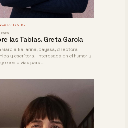
VISTA
TEATRO
·
/2026
re las Tablas. Greta Garcia
 Garcia Bailarina, payasa, directora
ica y escritora. Interesada en el humor y
uego como vías para…