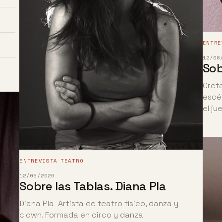
ENTRE
12/06
Sob
Greta
escén
el j
ENTREVISTA
TEATRO
·
12/06/2026
Sobre las Tablas. Diana Pla
Diana Pla Artista de teatro físico, danza y
clown. Formada en circo y danza