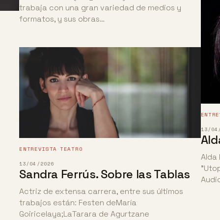
trabaja con una gran variedad de medios y
formatos, y sus obras…
ENTRE
13/04
Ald
ENTREVISTA
TEATRO
·
Alda 
13/04/2026
"Utop
Sandra Ferrús. Sobre las Tablas
Audio
Actriz de extensa carrera, entre sus últimos
trabajos están: Festen deMaría
Goiricelaya;LaTarara de Agurtzane