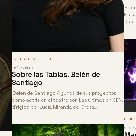
Belén
Filol
Doct
ENTREVISTA
TEATRO
·
12/06/2026
Sobre las Tablas. Belén de
Santiago
Belén de Santiago Algunos de sus proyectos
como actriz en el teatro son Las últimas en CDN,
dirigida por Lucía Miranda del Cross…
GRUPO
25/04
Mar