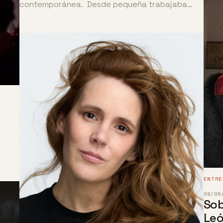
contemporánea. Desde pequeña trabajaba…
ENTRE
09/06
Sob
Le