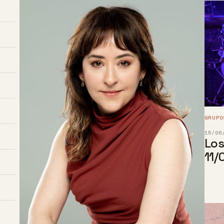
GRUPO
15/06
Los
11/