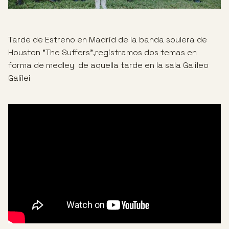
Tarde de Estreno en Madrid de la banda soulera de
Houston "The Suffers",registramos dos temas en
forma de medley de aquella tarde en la sala Galileo
Galilei