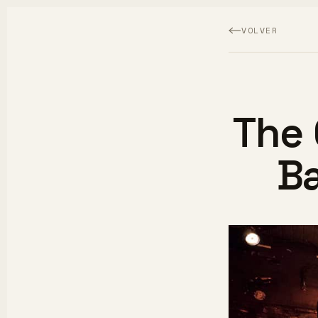
VOLVER
The 
Ba