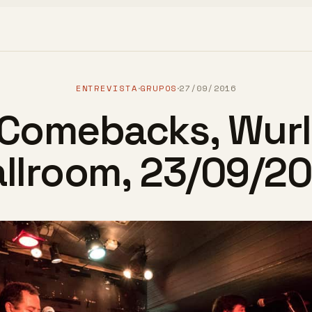
ENTREVISTA
GRUPOS
27/09/2016
·
·
Comebacks, Wurl
llroom, 23/09/2