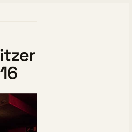
itzer
016