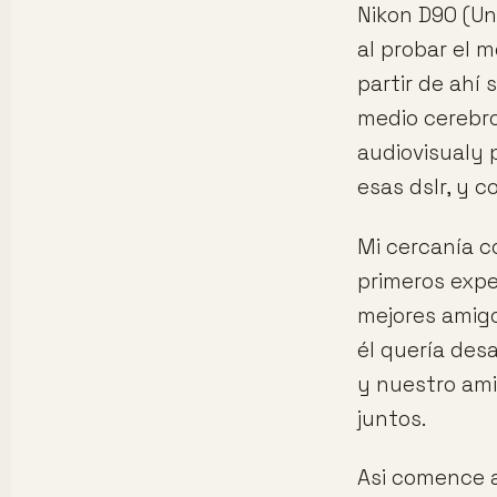
Nikon D90 (Un
al probar el 
partir de ahí
medio cerebr
audiovisualy 
esas dslr, y 
Mi cercanía c
primeros expe
mejores amigo
él quería des
y nuestro am
juntos.
Asi comence a