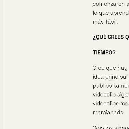
comenzaron a 
lo que aprend
más fácil.
¿QUÉ CREES Q
TIEMPO?
Creo que hay 
idea principa
publico tambi
videoclip sig
videoclips ro
marcianada.
Odio los vide