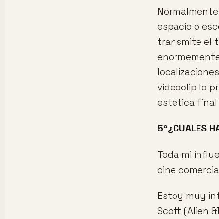
Normalmente d
espacio o esc
transmite el 
enormemente e
localizacione
videoclip lo p
estética final
5º¿CUALES HA
Toda mi influ
cine comercial
Estoy muy inf
Scott (Alien 