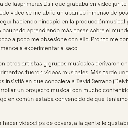
a de lasprimeras Dslr que grababa en video junto 
modo video se me abrió un abanico inmenso de posi
 seguí haciendo hincapié en la producciónmusical 
o ocupado aprendiendo más cosas sobre el mund
poco a poco me obsesione con ello. Pronto me c
comence a experimentar a saco.
on otros artistas y grupos musicales derivaron e
rimentos fueron videos musicales. Más tarde uno
s insistió en que conociera a David Serrano (Dei
arrollar un proyecto musical con mucho contenido
igo en común estaba convencido de que teníamos
 hacer videoclips de covers, a la gente le gustab