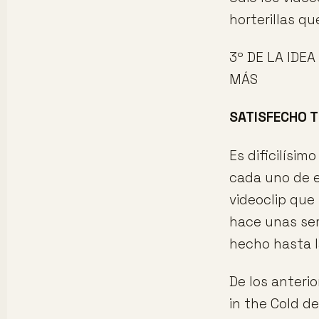
horterillas q
3º DE LA IDEA
MÁS
SATISFECHO 
Es dificilísim
cada uno de e
videoclip que 
hace unas se
hecho hasta l
De los anteri
in the Cold d