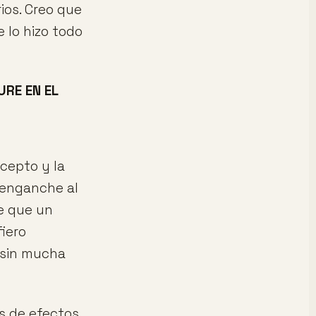
ios. Creo que
 lo hizo todo
URE EN EL
cepto y la
y enganche al
ce que un
iero
 sin mucha
s de efectos