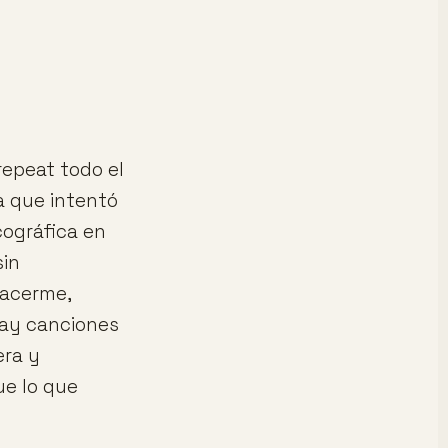
epeat todo el
a que intentó
cográfica en
sin
hacerme,
hay canciones
era y
ue lo que