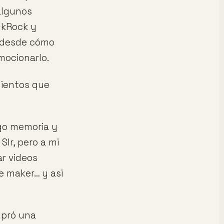
 algunos
nkRock y
, desde cómo
mocionarlo.
mientos que
ngo memoria y
lr, pero a mi
r videos
e maker… y asi
mpró una