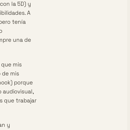
con la 5D) y
bilidades. A
pero tenía
o
ompre una de
n que mis
 de mis
vhook) porque
 audiovisual,
 que trabajar
an y