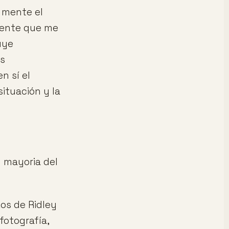
n mente el
biente que me
uye
as
n sí el
situación y la
u mayoria del
os de Ridley
fotografía,