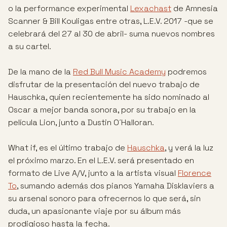
o la performance experimental
Lexachast
de Amnesia
Scanner & Bill Kouligas entre otras, L.E.V. 2017 -que se
celebrará del 27 al 30 de abril- suma nuevos nombres
a su cartel.
De la mano de la
Red Bull Music Academy
podremos
disfrutar de la presentación del nuevo trabajo de
Hauschka, quien recientemente ha sido nominado al
Oscar a mejor banda sonora, por su trabajo en la
película Lion, junto a Dustin O´Halloran.
What if, es el último trabajo de
Hauschka
, y verá la luz
el próximo marzo. En el L.E.V. será presentado en
formato de Live A/V, junto a la artista visual
Florence
To
, sumando además dos pianos Yamaha Disklaviers a
su arsenal sonoro para ofrecernos lo que será, sin
duda, un apasionante viaje por su álbum más
prodigioso hasta la fecha.