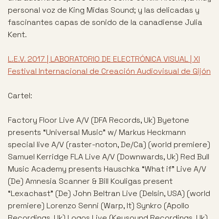
personal voz de King Midas Sound; y las delicadas y
fascinantes capas de sonido de la canadiense Julia
Kent.
L.E.V. 2017 | LABORATORIO DE ELECTRÓNICA VISUAL | XI
Festival Internacional de Creación Audiovisual de Gijón
Cartel:
Factory Floor Live A/V (DFA Records, Uk) Byetone
presents “Universal Music” w/ Markus Heckmann
special live A/V (raster-noton, De/Ca) (world premiere)
Samuel Kerridge FLA Live A/V (Downwards, Uk) Red Bull
Music Academy presents Hauschka “What if” Live A/V
(De) Amnesia Scanner & Bill Kouligas present
“Lexachast” (De) John Beltran Live (Delsin, USA) (world
premiere) Lorenzo Senni (Warp, It) Synkro (Apollo
Recordings, Uk) Logos Live (Keysound Recordings, Uk)