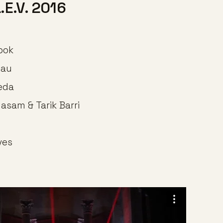
.E.V. 2016
pok
eau
eda
asam & Tarik Barri
ves