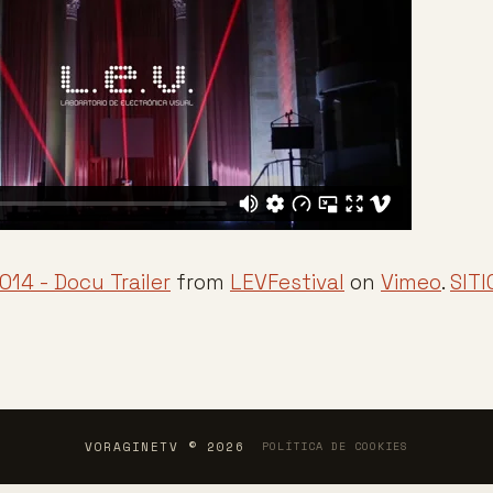
014 - Docu Trailer
from
LEVFestival
on
Vimeo
.
SITI
VORAGINETV © 2026
POLÍTICA DE COOKIES