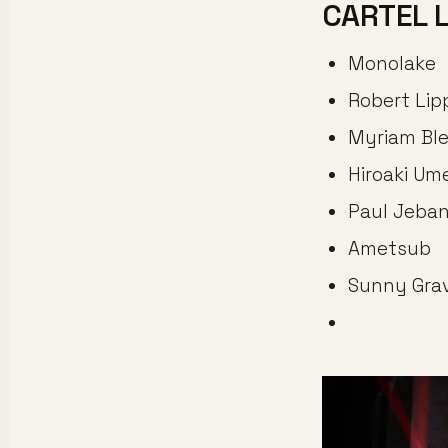
CARTEL L
Monolake
Robert Lip
Myriam Bl
Hiroaki Um
Paul Jeban
Ametsub
Sunny Gra