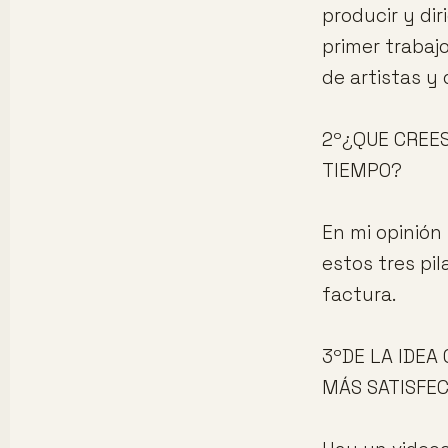
producir y di
primer trabajo
de artistas y 
2º¿QUE CREES
TIEMPO?
En mi opinión
estos tres pi
factura.
3ºDE LA IDEA
MÁS SATISFE