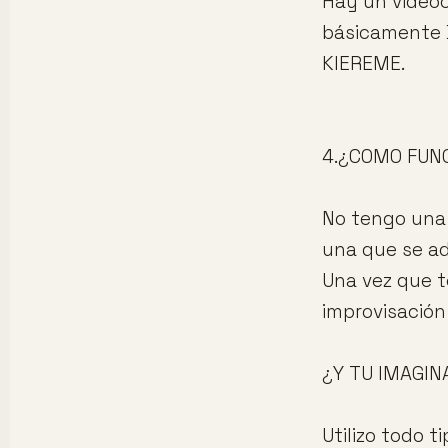
Hay un videoc
básicamente B
KIEREME.
4.¿COMO FUN
No tengo una 
una que se ad
Una vez que te
improvisación 
¿Y TU IMAGIN
Utilizo todo t