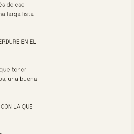
és de ese
a larga lista
ERDURE EN EL
 que tener
sos, una buena
A CON LA QUE