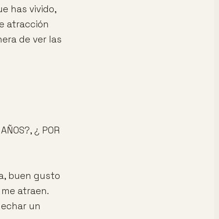
e has vivido,
te atracción
era de ver las
AÑOS?, ¿ POR
sa, buen gusto
 me atraen.
, echar un