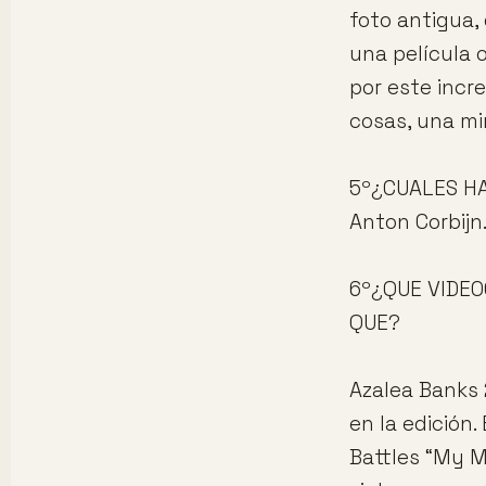
foto antigua,
una película o
por este incr
cosas, una mi
5º¿CUALES HA
Anton Corbijn
6º¿QUE VIDEO
QUE?
Azalea Banks 
en la edición
Battles “My Ma