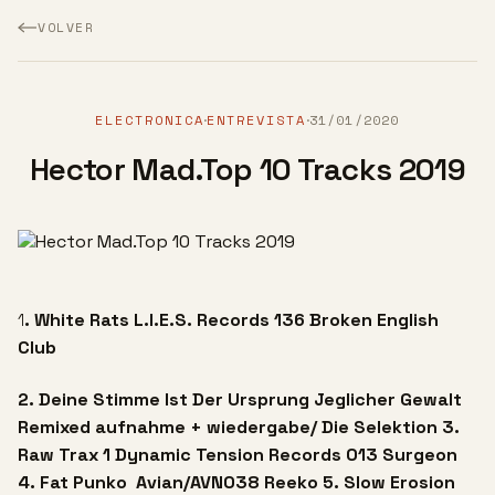
VOLVER
ELECTRONICA
ENTREVISTA
31/01/2020
·
·
Hector Mad.Top 10 Tracks 2019
1
. White Rats L.I.E.S. Records 136 Broken English
Club
2. Deine Stimme Ist Der Ursprung Jeglicher Gewalt
Remixed
aufnahme + wiedergabe/
Die Selektion
3.
Raw Trax 1
Dynamic Tension Records 013
Surgeon
4. Fat Punko ‎
Avian/AVN038
Reeko
5. Slow Erosion ‎