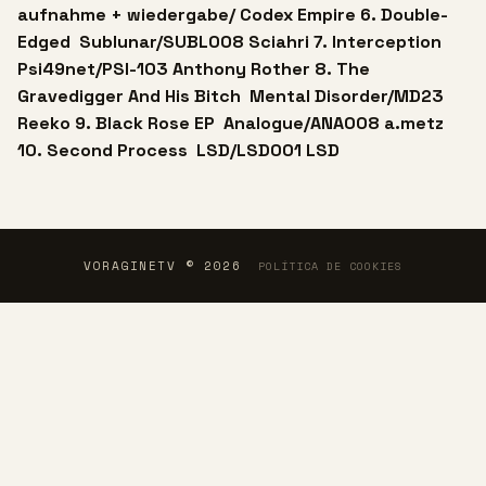
aufnahme + wiedergabe/
Codex Empire
6. Double-
Edged ‎
Sublunar/SUBL008
Sciahri
7. Interception ‎
Psi49net/PSI-103
Anthony Rother
8. The
Gravedigger And His Bitch ‎
Mental Disorder/MD23
Reeko
9. Black Rose EP ‎
Analogue/ANA008
a.metz
10. Second Process ‎
LSD/LSD001
LSD
VORAGINETV © 2026
POLÍTICA DE COOKIES