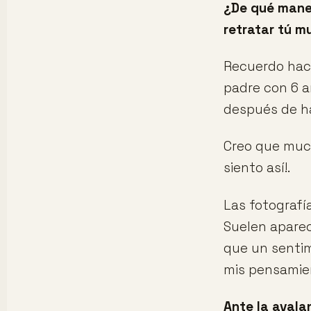
¿De qué mane
retratar tú 
Recuerdo hace
padre con 6 a
después de ha
Creo que much
siento así!.
Las fotografí
Suelen aparec
que un sentim
mis pensamien
Ante la avala