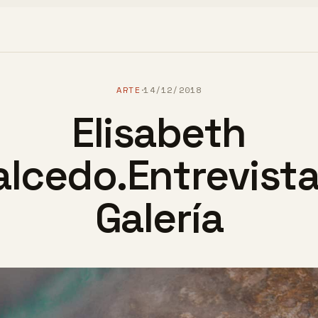
ARTE
14/12/2018
·
Elisabeth
alcedo.Entrevista
Galería