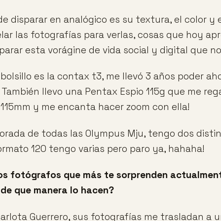
e disparar en analógico es su textura, el color y 
elar las fotografías para verlas, cosas que hoy ap
arar esta vorágine de vida social y digital que n
olsillo es la contax t3, me llevó 3 años poder ah
También llevo una Pentax Espio 115g que me reg
-115mm y me encanta hacer zoom con ella!
rada de todas las Olympus Mju, tengo dos distin
ormato 120 tengo varias pero paro ya, hahaha!
los fotógrafos que más te sorprenden actualment
 de que manera lo hacen?
rlota Guerrero, sus fotografías me trasladan a