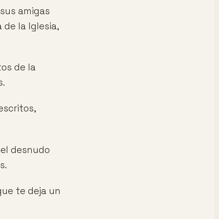
s sus amigas
de la Iglesia,
tos de la
s.
scritos,
 el desnudo
s.
que te deja un