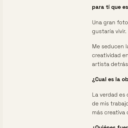
para tí que e
Una gran foto
gustaría vivir.
Me seducen la
creatividad e
artista detrá
¿Cual es la o
La verdad es 
de mis trabaj
más creativa 
¿Quiénes fuer