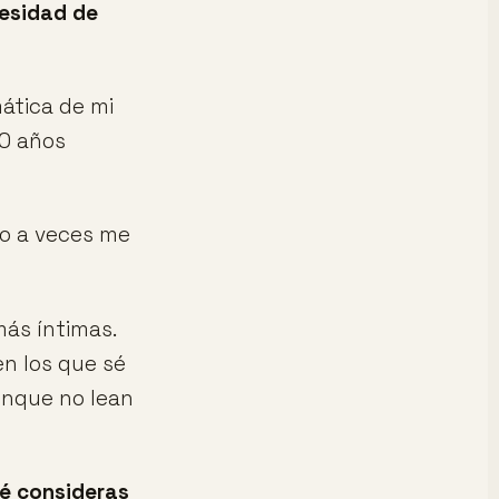
cesidad de
ática de mi
20 años
 o a veces me
más íntimas.
n los que sé
unque no lean
ué consideras