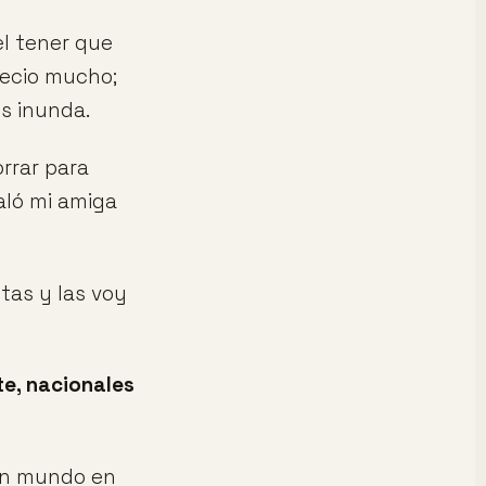
el tener que
recio mucho;
os inunda.
orrar para
aló mi amiga
tas y las voy
e, nacionales
 un mundo en