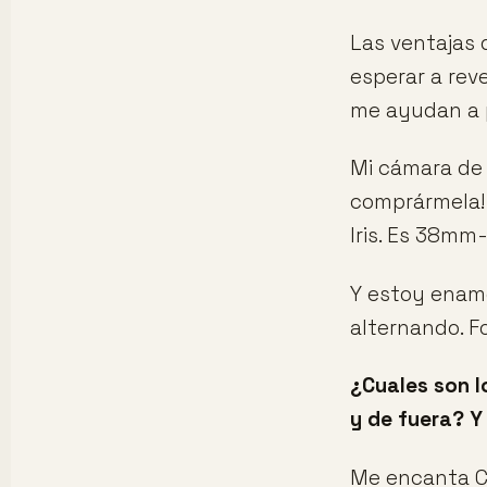
Las ventajas d
esperar a rev
me ayudan a p
Mi cámara de b
comprármela! 
Iris. Es 38mm
Y estoy enamo
alternando. F
¿Cuales son 
y de fuera? Y
Me encanta Ca