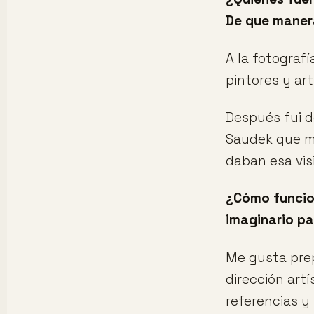
De que manera
A la fotografí
pintores y art
Después fui d
Saudek que me
daban esa vis
¿Cómo funcio
imaginario p
Me gusta prep
dirección art
referencias y