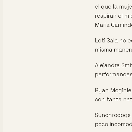
el que la muj
respiran el m
Maria Gamind
Leti Sala no e
misma manera 
Alejandra Smi
performances 
Ryan Mcginle
con tanta nat
Synchrodogs t
poco incomodo