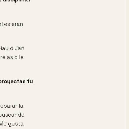
entes eran
Ray o Jan
elas o le
proyectas tu
eparar la
o buscando
 Me gusta