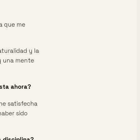
la que me
turalidad y la
ay una mente
asta ahora?
me satisfecha
haber sido
 disciplina?