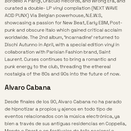
Bordello A Parigi, Oráculo Records, and Wrong Era, and
curated a double- LP vinyl compilation (NEXT WAVE
ACID PUNX) Via Belgian powerhouse, N.E.W.S,
showcasing a passion for New Beat, Early EBM, Post-
punk and obscure Italo which gained critical acclaim
worldwide. The 2nd album, 'Incarnadine' returned to
Dischi Autunno in April, with a special edition vinyl in
collaboration with Parisian Fashion brand, Saint
Laurent. Curses continues to bring a romantic and
punk energy to the club, threading the ethereal
nostalgia of the 80s and 90s into the future of now.
Alvaro Cabana
Desde finales de los 90, Alvaro Cabana no ha parado
de hipnotizar a propios y ajenos en todo tipo de
eventos relacionados con la música electrónica, ya
bien a través de sus antiguas residencias en Coppelia,
Mondo o Sport o en festivales de talla nacional e