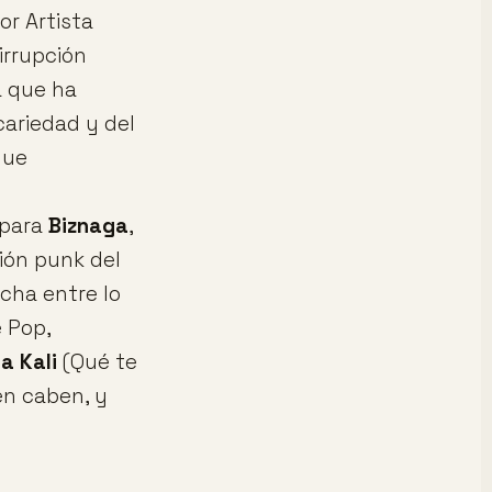
or Artista
irrupción
 que ha
ecariedad y del
que
 para
Biznaga
,
ión punk del
echa entre lo
 Pop,
ia Kali
(Qué te
én caben, y