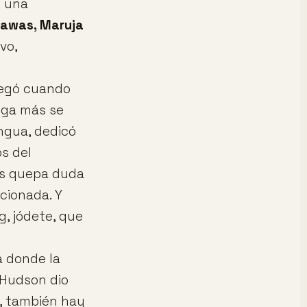
e una
Flawas, Maruja
vo,
legó cuando
ega más se
engua, dedicó
os del
 os quepa duda
cionada. Y
g, jódete, que
a donde la
 Hudson dio
a, también hay