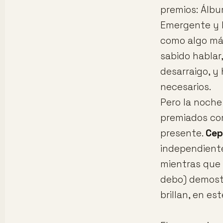
premios: Álbu
Emergente y M
como algo má
sabido hablar,
desarraigo, y
necesarios.
Pero la noche
premiados com
presente.
Cep
independiente
mientras que
debo) demostr
brillan, en es