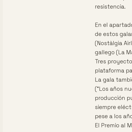
resistencia.
En el apartad
de estos gala
(Nostàlgia Air
gallego (La M
Tres proyecto
plataforma par
La gala tambi
(“Los años nu
producción pu
siempre eléct
pese a los año
El Premio al M