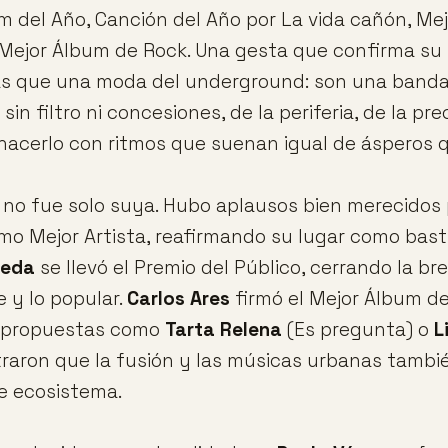
m del Año, Canción del Año por La vida cañón, Mej
ejor Álbum de Rock. Una gesta que confirma su 
s que una moda del underground: son una banda
 sin filtro ni concesiones, de la periferia, de la pr
 hacerlo con ritmos que suenan igual de ásperos 
 no fue solo suya. Hubo aplausos bien merecidos
o Mejor Artista, reafirmando su lugar como bast
eda
se llevó el Premio del Público, cerrando la br
 y lo popular.
Carlos Ares
firmó el Mejor Álbum de
 propuestas como
Tarta Relena
(Es pregunta) o
L
aron que la fusión y las músicas urbanas tambi
te ecosistema.