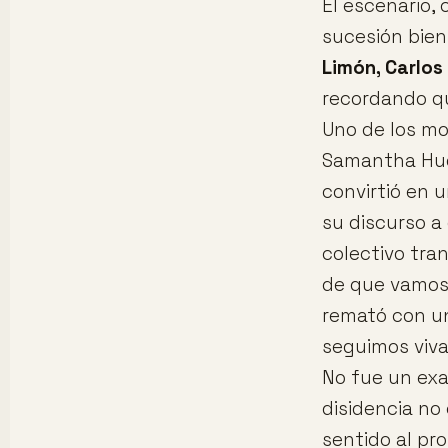
El escenario,
sucesión bie
Limón, Carlos
recordando qu
Uno de los m
Samantha Huds
convirtió en u
su discurso a
colectivo tra
de que vamos 
remató con un 
seguimos viva
No fue un exa
disidencia no
sentido al pr