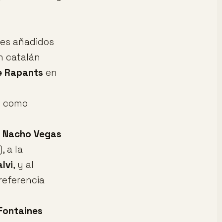
res añadidos
 catalán
e Rapants
en
al como
e
Nacho Vegas
, a la
lvi
, y al
referencia
Fontaines