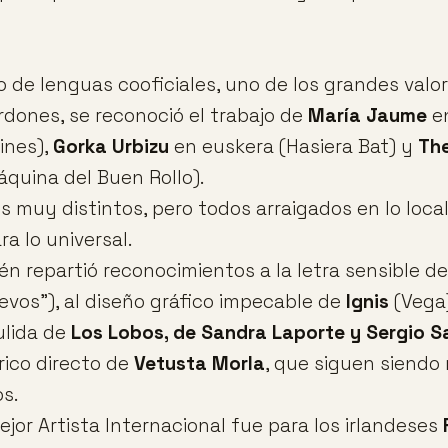
o de lenguas cooficiales, uno de los grandes valo
rdones, se reconoció el trabajo de
María Jaume
en
lines),
Gorka Urbizu
en euskera (Hasiera Bat) y
Th
áquina del Buen Rollo).
s muy distintos, pero todos arraigados en lo loc
a lo universal.
én repartió reconocimientos a la letra sensible d
evos”), al diseño gráfico impecable de
Ignis
(Vega)
lida de
Los Lobos, de Sandra Laporte y Sergio Sa
rico directo de
Vetusta Morla
, que siguen siendo 
s.
ejor Artista Internacional fue para los irlandeses