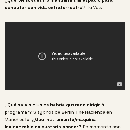
¿
Qué tema vuestro mandariais al espacio para
conectar con vida extraterrestre
?
Tu Voz.
¿
Qué sala ó club os habría gustado dirigir ó
programar
?
Sisyphos de Berlin
The Hacienda en
Manchester
¿
Qué
i
nstrumento/maquina
inalcanzable os gustaría poseer?
De momento con