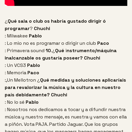
¿
Qué sala o club os habría gustado dirigir ó
programar
?
Chuchi
: Milwakee
Pablo
: Lo mio no es programar o dirigir un club
Paco
: Primavera sound
10
.¿
Qué
i
nstrumento/máquina
inalcanzable os gustaría poseer?
Chuchi
: Un VCS3
Pablo
: Memoria
Paco
:,Un Mellotron
¿
Qué medidas y soluciones aplicaríais
para revalorizar la música y la cultura en nuestro
país debidamente?
Chuchi
: No lo sé
Pablo
: Nosotros nos dedicamos a tocar y a difundir nuestra
música y nuestro mensaje, es nuestra y vamos con ella
a piñón. Vota PAJA. Partido Jaguar. Que los grupos
hagan música, que los managers hagan management,