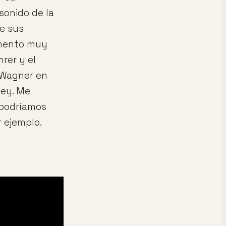
sonido de la
de sus
imento muy
rer y el
 Wagner en
ney. Me
 podríamos
r ejemplo.