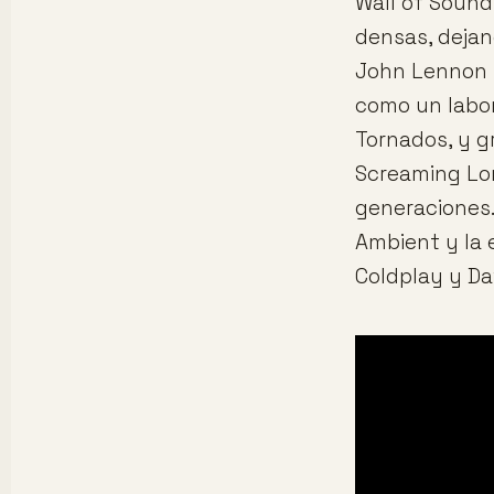
Wall of Sound
densas, dejan
John Lennon y
como un labor
Tornados, y 
Screaming Lor
generaciones.
Ambient y la 
Coldplay y Da