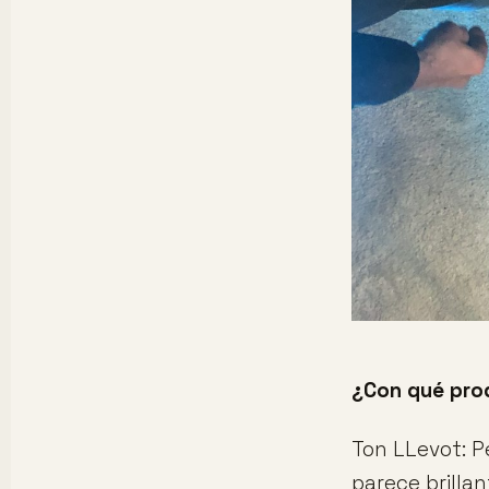
¿Con qué prod
Ton LLevot: 
parece brilla