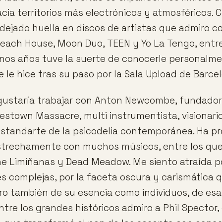
acia territorios más electrónicos y atmosféricos.
dejado huella en discos de artistas que admiro 
each House, Moon Duo, TEEN y Yo La Tengo, entre
unos años tuve la suerte de conocerle personalm
 le hice tras su paso por la Sala Upload de Barce
ustaría trabajar con Anton Newcombe, fundador 
estown Massacre, multi instrumentista, visionario,
 Estandarte de la psicodelia contemporánea. Ha p
strechamente con muchos músicos, entre los que
he Limiñanas y Dead Meadow. Me siento atraída p
s complejas, por la faceta oscura y carismática
ro también de su esencia como individuos, de esa
tre los grandes históricos admiro a Phil Spector,