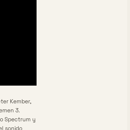
eter Kember,
cemen 3.
mo Spectrum y
el sonido