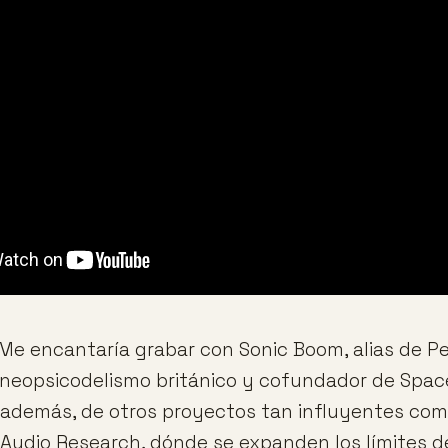
: Me encantaría grabar con Sonic Boom, alias de P
 neopsicodelismo británico y cofundador de Spa
 además, de otros proyectos tan influyentes co
Audio Research, dónde se expanden los límites d