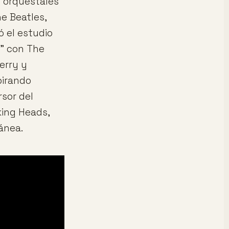
s orquestales
e Beatles,
 el estudio
r” con The
erry y
pirando
rsor del
king Heads,
ánea.