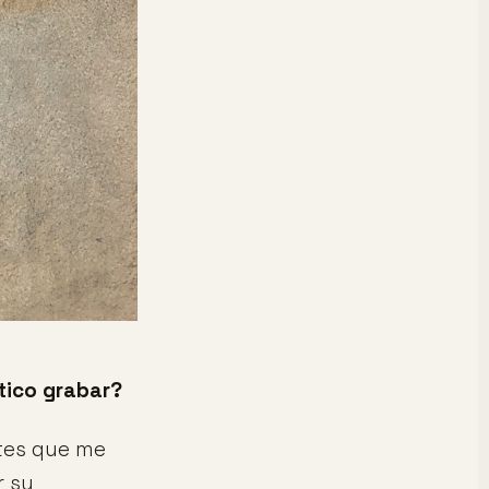
tico grabar?
tes que me
r su