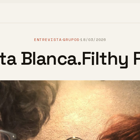
ENTREVISTA
GRUPOS
18/03/2026
·
·
ta Blanca.Filthy 