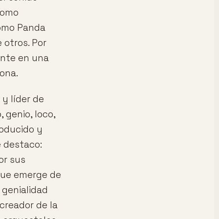
 Como
como Panda
 otros. Por
ente en una
lona.
y líder de
 genio, loco,
roducido y
 destaco:
or sus
 que emerge de
 genialidad
 creador de la