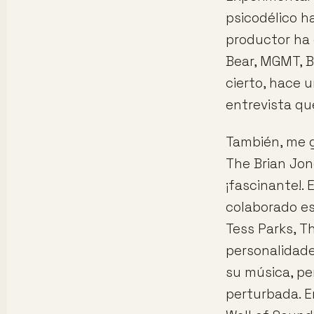
psicodélico h
productor ha 
Bear, MGMT, B
cierto, hace 
entrevista que
También, me g
The Brian Jon
¡fascinante!.
colaborado e
Tess Parks, T
personalidade
su música, pe
perturbada. En