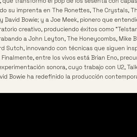
, que transformó el pop de los sesenta con capa
do su imprenta en The Ronettes, The Crystals, Th
 David Bowie; y a Joe Meek, pionero que entendió
atorio creativo, produciendo éxitos como “Telsta
grabando a John Leyton, The Honeycombs, Mike B
d Sutch, innovando con técnicas que siguen ins
 Finalmente, entre los vivos está Brian Eno, precu
experimentación sonora, cuyo trabajo con U2, Tal
vid Bowie ha redefinido la producción contempor