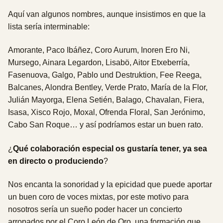
Aquí van algunos nombres, aunque insistimos en que la
lista sería interminable:
Amorante, Paco Ibáñez, Coro Aurum, Inoren Ero Ni,
Mursego, Ainara Legardon, Lisabö, Aitor Etxeberría,
Fasenuova, Galgo, Pablo und Destruktion, Fee Reega,
Balcanes, Alondra Bentley, Verde Prato, María de la Flor,
Julián Mayorga, Elena Setién, Balago, Chavalan, Fiera,
Isasa, Xisco Rojo, Moxal, Ofrenda Floral, San Jerónimo,
Cabo San Roque… y así podríamos estar un buen rato.
¿
Qué
colaboración especial os gustaría tener, ya sea
en directo o produciendo
?
Nos encanta la sonoridad y la epicidad que puede aportar
un buen coro de voces mixtas, por este motivo para
nosotros sería un sueño poder hacer un concierto
arropados por el Coro León de Oro, una formación que