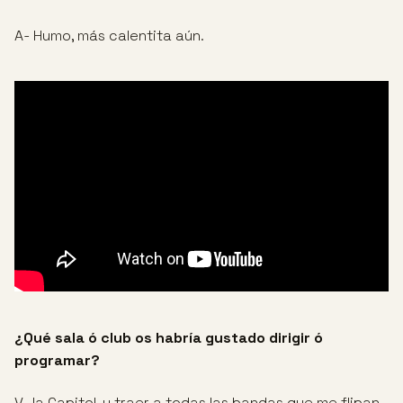
A- Humo, más calentita aún.
¿Qué sala ó club os habría gustado dirigir ó
programar?
V- la Capitol, y traer a todas las bandas que me flipan.