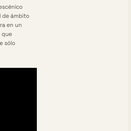
 escénico
l de ámbito
tra en un
l que
e sólo