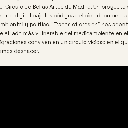
el Circulo de Bellas Artes de Madrid. Un proyecto
e arte digital bajo los códigos del cine documenta
ambiental y político. “Traces of erosion” nos aden
re el lado más vulnerable del medioambiente en e
igraciones conviven en un círculo vicioso en el qu
emos deshacer.