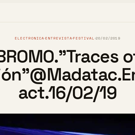
ELECTRONICA
ENTREVISTA
FESTIVAL
20/02/2019
·
·
·
BROMO."Traces o
ión"@Madatac.En
act.16/02/19