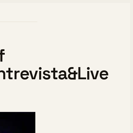
f
trevista&Live