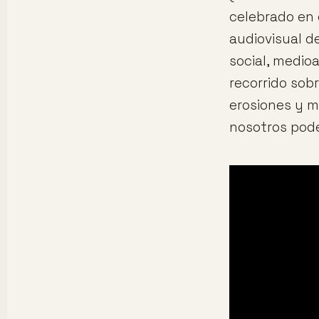
celebrado en 
audiovisual d
social, medio
recorrido sob
erosiones y m
nosotros pod