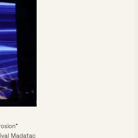
rosion"
tival Madatac