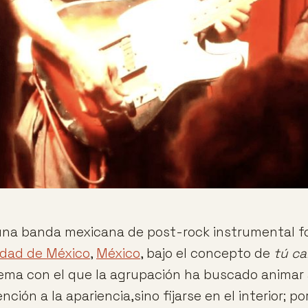
na banda mexicana de post-rock instrumental 
udad de México
,
México
, bajo el concepto de
tú ca
ema con el que la agrupación ha buscado animar a
ción a la apariencia,sino fijarse en el interior; por