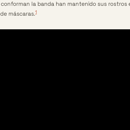
 conforman la banda han mantenido sus rostros
1
 de máscaras.