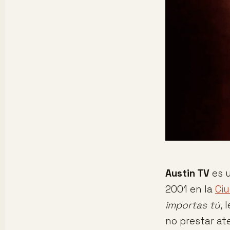
Austin TV
es u
2001 en la
Ci
importas tú,
l
no prestar aten